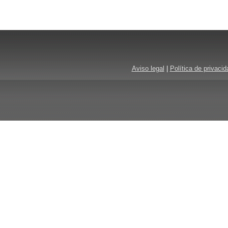
Aviso legal
|
Política de privacid