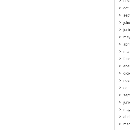
nov
oct
sep
juli
jun
may
abri
mar
feb
ene
dic
nov
oct
sep
jun
may
abri
mar