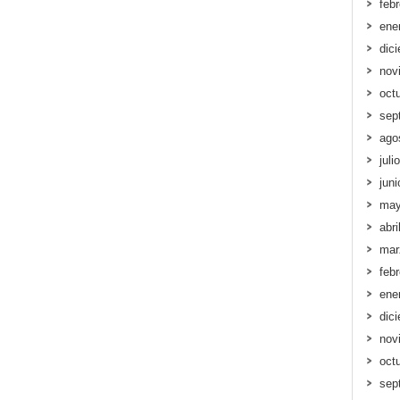
feb
ene
dic
nov
oct
sep
ago
juli
jun
may
abri
mar
feb
ene
dic
nov
oct
sep