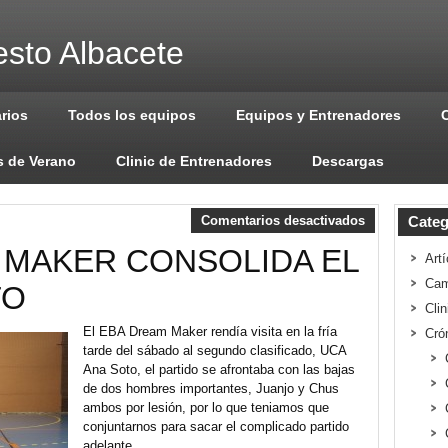
sto Albacete
arios
Todos los equipos
Equipos y Entrenadores
 de Verano
Clinic de Entrenadores
Descargas
Comentarios desactivados
Categ
 MAKER CONSOLIDA EL
Artí
Cam
TO
Cli
El EBA Dream Maker rendía visita en la fría
Cró
tarde del sábado al segundo clasificado, UCA
Ana Soto, el partido se afrontaba con las bajas
de dos hombres importantes, Juanjo y Chus
ambos por lesión, por lo que teniamos que
conjuntarnos para sacar el complicado partido
adelante.