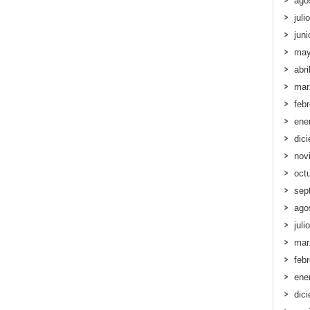
ago
juli
jun
may
abri
mar
feb
ene
dic
nov
oct
sep
ago
juli
mar
feb
ene
dic