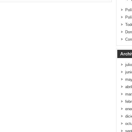
Pol
Pol
Tod
Don
Con
Archi
juli
jun
may
abri
mar
feb
ene
dic
oct
sep