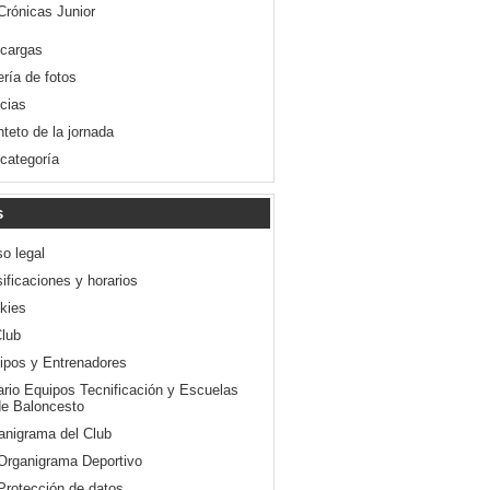
Crónicas Junior
cargas
ería de fotos
icias
nteto de la jornada
 categoría
s
so legal
ificaciones y horarios
kies
Club
ipos y Entrenadores
ario Equipos Tecnificación y Escuelas
e Baloncesto
anigrama del Club
Organigrama Deportivo
Protección de datos