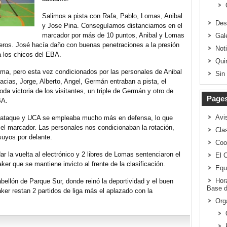
Salimos a pista con Rafa, Pablo, Lomas, Anibal
Des
y Jose Pina. Conseguíamos distanciarnos en el
marcador por más de 10 puntos, Anibal y Lomas
Gal
leros. José hacía daño con buenas penetraciones a la presión
Not
 los chicos del EBA.
Qui
sma, pero esta vez condicionados por las personales de Anibal
Sin
acias, Jorge, Alberto, Angel, Germán entraban a pista, el
 victoria de los visitantes, un triple de Germán y otro de
Page
BA.
Avi
 ataque y UCA se empleaba mucho más en defensa, lo que
 el marcador. Las personales nos condicionaban la rotación,
Clas
uyos por delante.
Coo
r la vuelta al electrónico y 2 libres de Lomas sentenciaron el
El 
er que se mantiene invicto al frente de la clasificación.
Equ
Hor
abellón de Parque Sur, donde reinó la deportividad y el buen
Base d
r restan 2 partidos de liga más el aplazado con la
Org