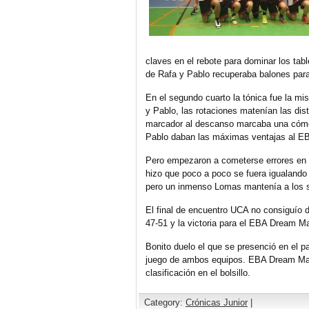
claves en el rebote para dominar los tab
de Rafa y Pablo recuperaba balones para
En el segundo cuarto la tónica fue la mi
y Pablo, las rotaciones matenían las dist
marcador al descanso marcaba una cómoda
Pablo daban las máximas ventajas al E
Pero empezaron a cometerse errores en
hizo que poco a poco se fuera igualando
pero un inmenso Lomas mantenía a los s
El final de encuentro UCA no consiguío da
47-51 y la victoria para el EBA Dream Mak
Bonito duelo el que se presenció en el p
juego de ambos equipos. EBA Dream Make
clasificación en el bolsillo.
Category:
Crónicas Junior
|