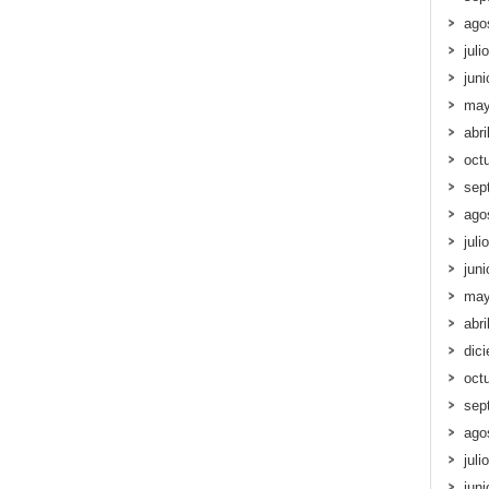
ago
juli
jun
may
abri
oct
sep
ago
juli
jun
may
abri
dic
oct
sep
ago
juli
jun