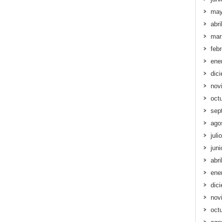
may
abri
mar
feb
ene
dic
nov
oct
sep
ago
juli
jun
abri
ene
dic
nov
oct