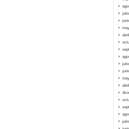
ago
juli
jun
may
abri
oct
sep
ago
juli
jun
may
abri
dic
oct
sep
ago
juli
jun