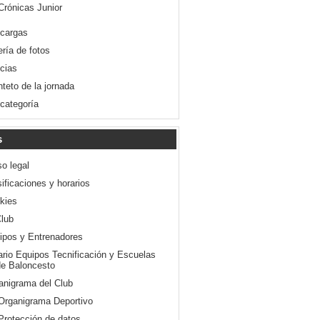
Crónicas Junior
cargas
ería de fotos
icias
nteto de la jornada
 categoría
s
so legal
ificaciones y horarios
kies
Club
ipos y Entrenadores
ario Equipos Tecnificación y Escuelas
e Baloncesto
anigrama del Club
Organigrama Deportivo
Protección de datos