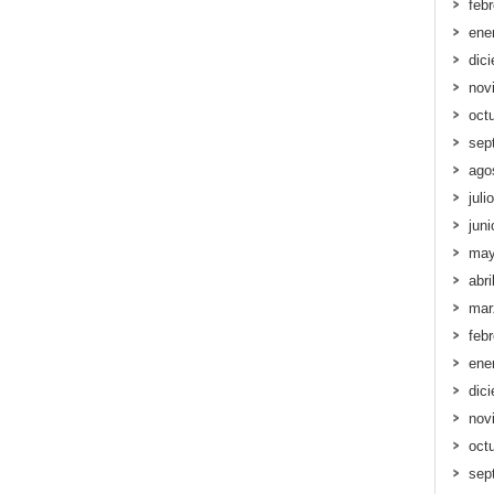
feb
ene
dic
nov
oct
sep
ago
juli
jun
may
abri
mar
feb
ene
dic
nov
oct
sep