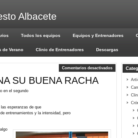
sto Albacete
arios
Todos los equipos
Equipos y Entrenadores
 de Verano
Clinic de Entrenadores
Descargas
Comentarios desactivados
Categ
ENA SU BUENA RACHA
Artí
Cam
do en el segundo
Cli
Cró
las esperanzas de que
e entrenamientos y la intensidad, pero
 algo