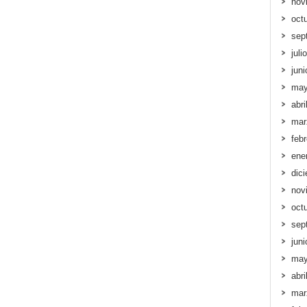
nov
oct
sep
juli
jun
may
abri
mar
feb
ene
dic
nov
oct
sep
jun
may
abri
mar