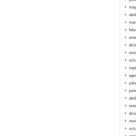
may
abri
mar
feb
ene
dic
nov
oct
sep
ago
juli
jun
abri
ene
dic
nov
oct