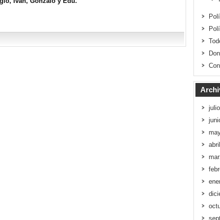
rgio, Iván, Gonzalo y Edu.
Pol
Pol
Tod
Don
Con
Archi
juli
jun
may
abri
mar
feb
ene
dic
oct
sep