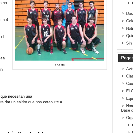
o no
Des
s a 4
Gal
Not
Qui
 el
Sin
Page
esa
eba 98
Avi
un
Clas
Coo
El 
s que necesitan una
Equ
a dar un saltito que nos catapulte a
Hor
Base d
Org