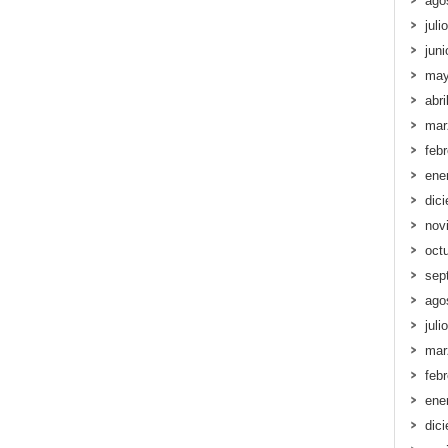
ago
juli
jun
may
abri
mar
feb
ene
dic
nov
oct
sep
ago
juli
mar
feb
ene
dic