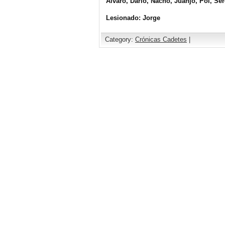
Álvaro, Darío, Nacho, Juanjo, Pol, Se
Lesionado: Jorge
Category:
Crónicas Cadetes
|
Comments are closed.