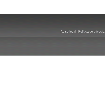
Aviso legal
|
Política de privacid