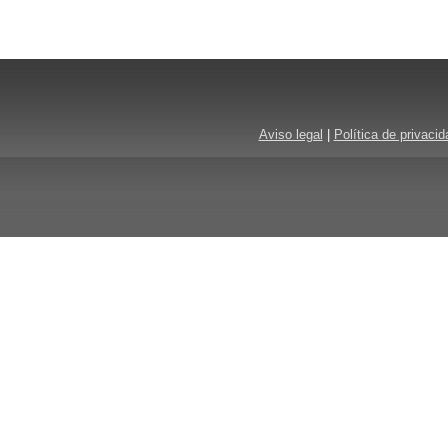
Aviso legal
|
Política de privacid