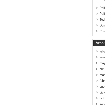
Pol
Pol
Tod
Don
Con
Archi
juli
jun
may
abri
mar
feb
ene
dic
oct
sep