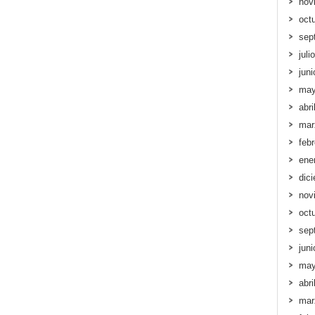
nov
oct
sep
juli
jun
may
abri
mar
feb
ene
dic
nov
oct
sep
jun
may
abri
mar