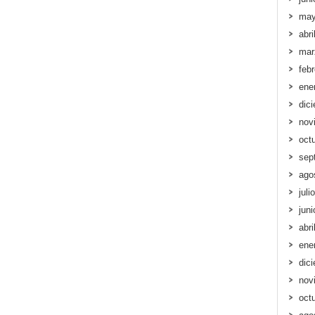
may
abri
mar
feb
ene
dic
nov
oct
sep
ago
juli
jun
abri
ene
dic
nov
oct