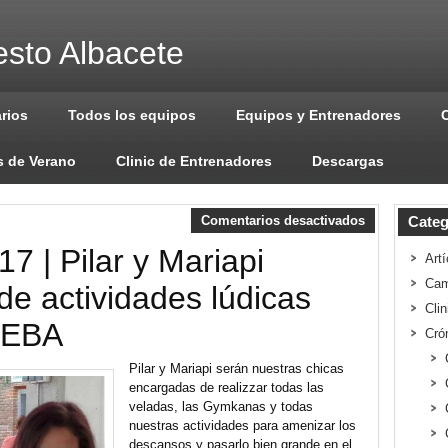
sto Albacete
arios
Todos los equipos
Equipos y Entrenadores
 de Verano
Clinic de Entrenadores
Descargas
Comentarios desactivados
Categ
 | Pilar y Mariapi
Artí
Cam
de actividades lúdicas
Cli
 EBA
Cró
Pilar y Mariapi serán nuestras chicas
encargadas de realizzar todas las
veladas, las Gymkanas y todas
nuestras actividades para amenizar los
descansos y pasarlo bien grande en el