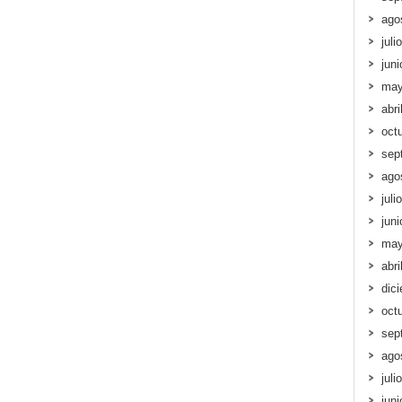
ago
juli
jun
may
abri
oct
sep
ago
juli
jun
may
abri
dic
oct
sep
ago
juli
jun