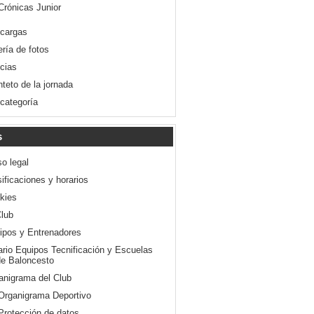
Crónicas Junior
cargas
ería de fotos
icias
nteto de la jornada
 categoría
s
so legal
ificaciones y horarios
kies
Club
ipos y Entrenadores
ario Equipos Tecnificación y Escuelas
e Baloncesto
anigrama del Club
Organigrama Deportivo
Protección de datos