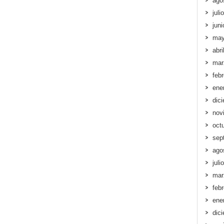
ago
juli
jun
may
abri
mar
feb
ene
dic
nov
oct
sep
ago
juli
mar
feb
ene
dic