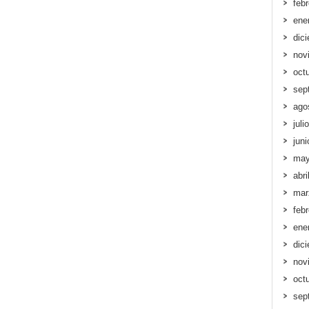
feb
ene
dic
nov
oct
sep
ago
juli
jun
may
abri
mar
feb
ene
dic
nov
oct
sep