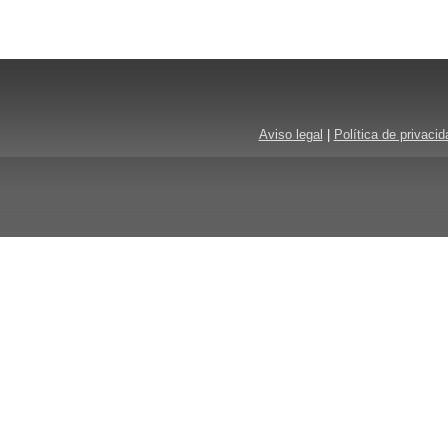
Aviso legal
|
Política de privacid