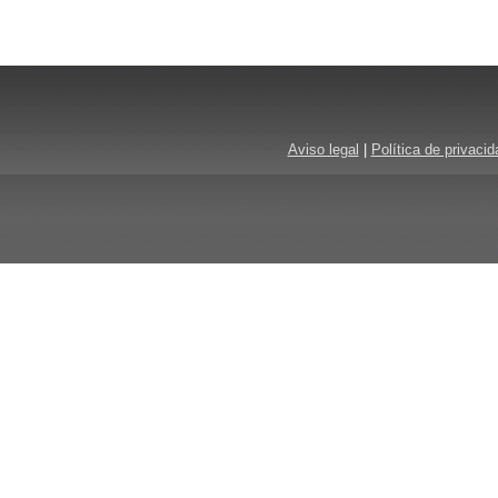
Aviso legal
|
Política de privacid