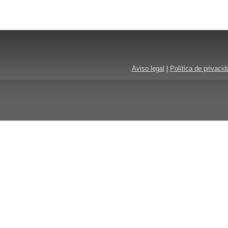
Aviso legal
|
Política de privacid