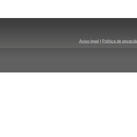
Aviso legal
|
Política de privacid