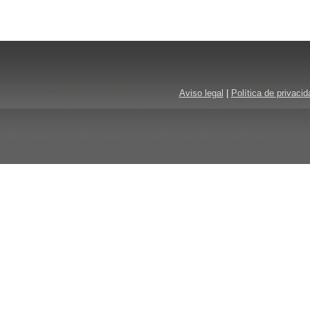
Aviso legal
|
Política de privacid