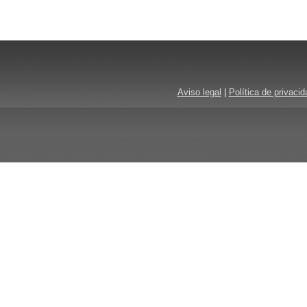
Aviso legal
|
Política de privacid