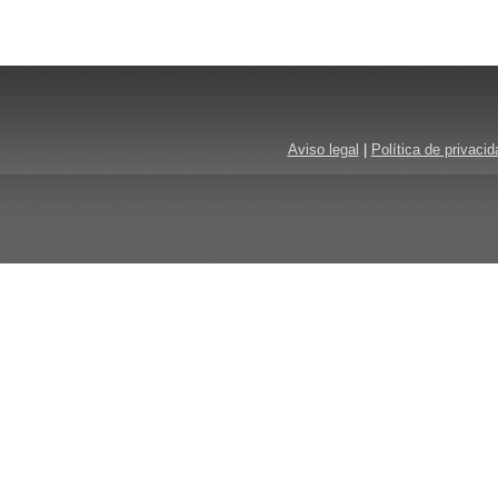
Aviso legal
|
Política de privacid