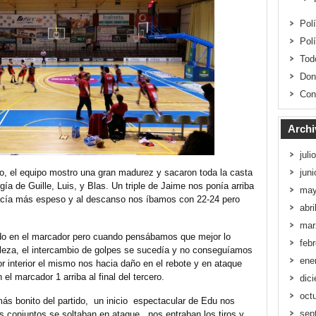
Pol
Pol
Tod
Don
Con
Archi
juli
jun
vo, el equipo mostro una gran madurez y sacaron toda la casta
gía de Guille, Luis, y Blas. Un triple de Jaime nos ponía arriba
may
hacía más espeso y al descanso nos íbamos con 22-24 pero
abri
mar
o en el marcador pero cuando pensábamos que mejor lo
feb
taleza, el intercambio de golpes se sucedía y no conseguíamos
ene
r interior el mismo nos hacia daño en el rebote y en ataque
 el marcador 1 arriba al final del tercero.
dic
oct
más bonito del partido, un inicio espectacular de Edu nos
sep
 conjuntos se soltaban en ataque, nos entraban los tiros y