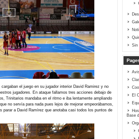
Des
Gal
Not
Qui
Sin
Page
Avi
Clas
argaban el juego en su jugador interior David Ramirez y no
Coo
estros jugadores. En ataque fallamos tres acciones debajo de
El 
ios, Trinitarios mandaba en el ritmo e iba lentamente ampliando
Equ
o que no servía para nada pues lejos de mejorar empeorábamos,
s parar a David Ramírez que anotaba casi todos los puntos de
Hor
Base d
Org