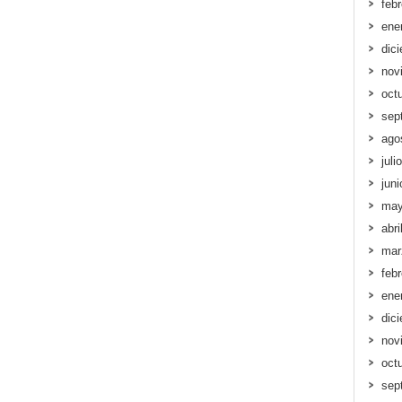
feb
ene
dic
nov
oct
sep
ago
juli
jun
may
abri
mar
feb
ene
dic
nov
oct
sep