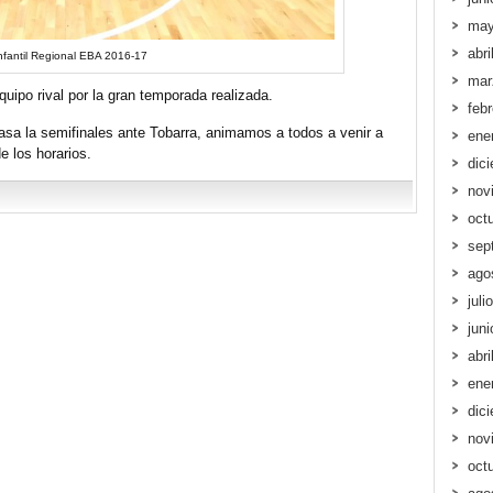
may
abri
nfantil Regional EBA 2016-17
mar
uipo rival por la gran temporada realizada.
feb
sa la semifinales ante Tobarra, animamos a todos a venir a
ene
e los horarios.
dic
nov
oct
sep
ago
juli
jun
abri
ene
dic
nov
oct