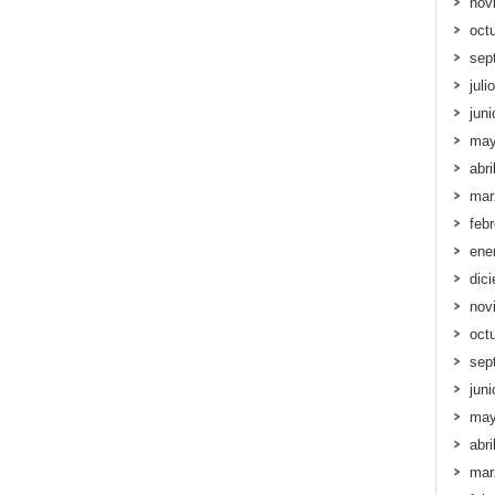
nov
oct
sep
juli
jun
may
abri
mar
feb
ene
dic
nov
oct
sep
jun
may
abri
mar