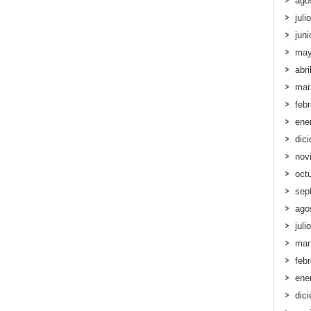
ago
juli
jun
may
abri
mar
feb
ene
dic
nov
oct
sep
ago
juli
mar
feb
ene
dic