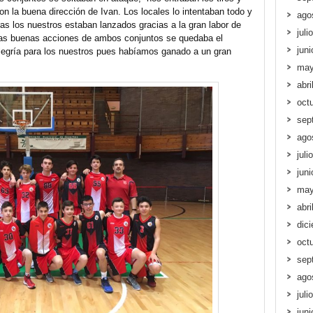
 la buena dirección de Ivan. Los locales lo intentaban todo y
ago
as los nuestros estaban lanzados gracias a la gran labor de
juli
ias buenas acciones de ambos conjuntos se quedaba el
jun
legría para los nuestros pues habíamos ganado a un gran
may
abri
oct
sep
ago
juli
jun
may
abri
dic
oct
sep
ago
juli
jun