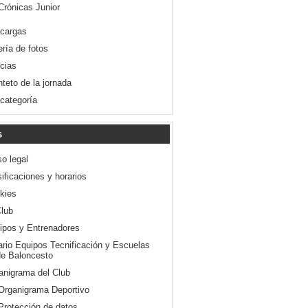
Crónicas Junior
cargas
ería de fotos
icias
nteto de la jornada
 categoría
s
so legal
ificaciones y horarios
kies
Club
ipos y Entrenadores
ario Equipos Tecnificación y Escuelas
e Baloncesto
anigrama del Club
Organigrama Deportivo
Protección de datos