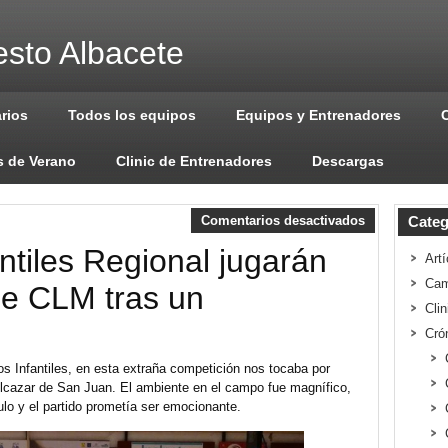
sto Albacete
arios
Todos los equipos
Equipos y Entrenadores
 de Verano
Clinic de Entrenadores
Descargas
Comentarios desactivados
Categ
fantiles Regional jugarán
Artí
Cam
de CLM tras un
Cli
Cró
 los Infantiles, en esta extraña competición nos tocaba por
 Alcazar de San Juan. El ambiente en el campo fue magnífico,
tulo y el partido prometía ser emocionante.