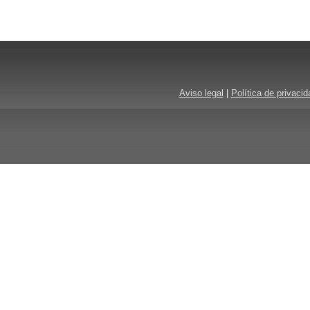
Aviso legal
|
Política de privacid