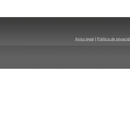
Aviso legal
|
Política de privacid