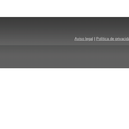
Aviso legal
|
Política de privacid