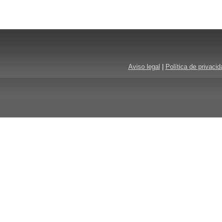
Aviso legal
|
Política de privacid