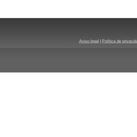
Aviso legal
|
Política de privacid