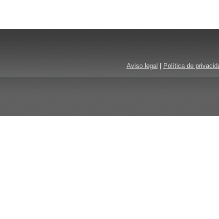
Aviso legal
|
Política de privacid