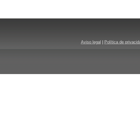
Aviso legal
|
Política de privacid