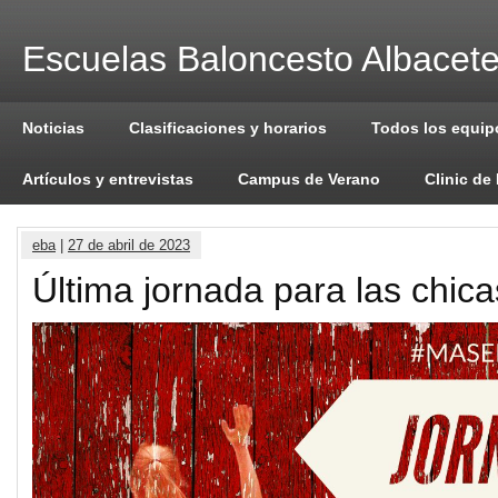
Escuelas Baloncesto Albacet
Noticias
Clasificaciones y horarios
Todos los equip
Artículos y entrevistas
Campus de Verano
Clinic de
eba
|
27 de abril de 2023
Última jornada para las chica