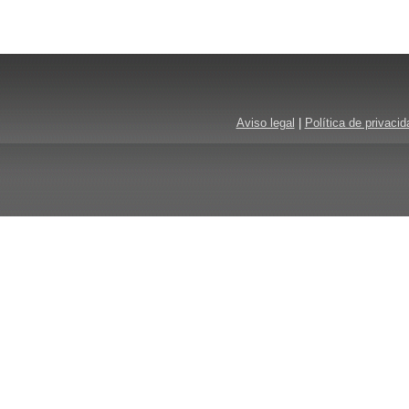
Aviso legal
|
Política de privacid