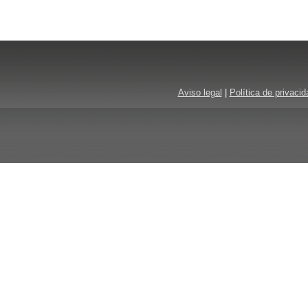
Aviso legal
|
Política de privacid