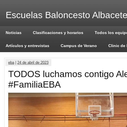
Escuelas Baloncesto Albacet
Noticias
Clasificaciones y horarios
Todos los equip
Artículos y entrevistas
Campus de Verano
Clinic de
eba
|
24 de abril de 2023
TODOS luchamos contigo Al
#FamiliaEBA