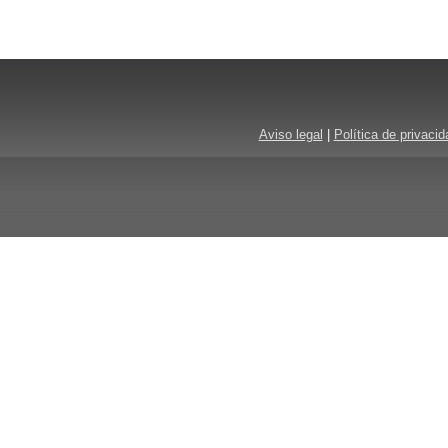
Aviso legal
|
Política de privacid