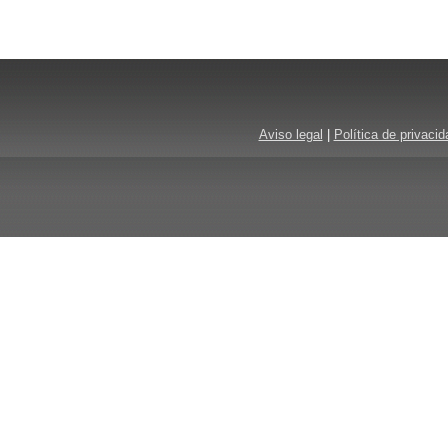
Aviso legal
|
Política de privacid