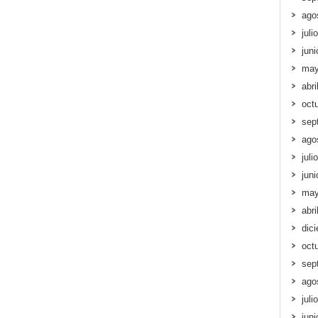
ago
juli
jun
may
abri
oct
sep
ago
juli
jun
may
abri
dic
oct
sep
ago
juli
jun