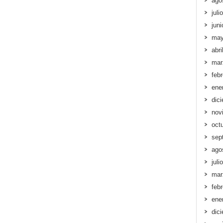
ago
juli
jun
may
abri
mar
feb
ene
dic
nov
oct
sep
ago
juli
mar
feb
ene
dic