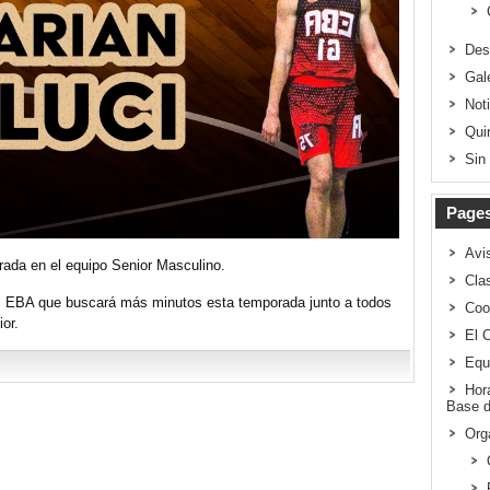
Des
Gal
Not
Qui
Sin
Page
Avi
ada en el equipo Senior Masculino.
Clas
el EBA que buscará más minutos esta temporada junto a todos
Coo
or.
El 
Equ
Hor
Base d
Org