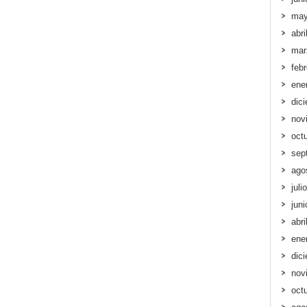
may
abri
mar
feb
ene
dic
nov
oct
sep
ago
juli
jun
abri
ene
dic
nov
oct