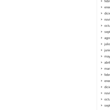
feb
ene
dic
nov
oct
sep
ago
juli
jun
may
abri
mar
feb
ene
dic
nov
oct
sep