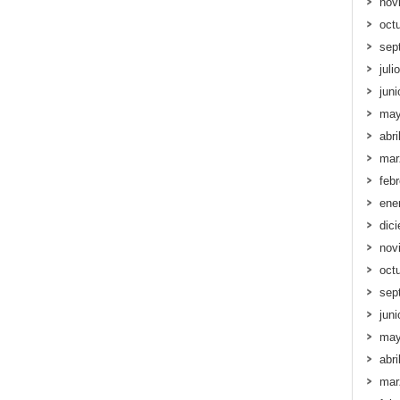
nov
oct
sep
juli
jun
may
abri
mar
feb
ene
dic
nov
oct
sep
jun
may
abri
mar