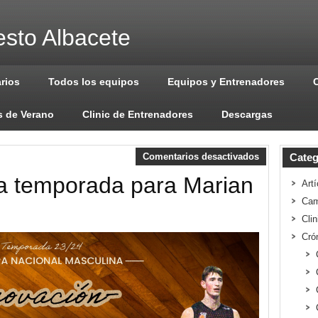
sto Albacete
arios
Todos los equipos
Equipos y Entrenadores
 de Verano
Clinic de Entrenadores
Descargas
Comentarios desactivados
Categ
a temporada para Marian
Artí
Cam
Cli
Cró