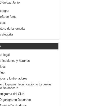
Crónicas Junior
cargas
ería de fotos
icias
nteto de la jornada
 categoría
s
so legal
ificaciones y horarios
kies
Club
ipos y Entrenadores
ario Equipos Tecnificación y Escuelas
e Baloncesto
anigrama del Club
Organigrama Deportivo
Protección de datos