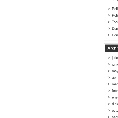
Pol
Pol
Tod
Don
Con
Archi
juli
jun
may
abri
mar
feb
ene
dic
oct
sep