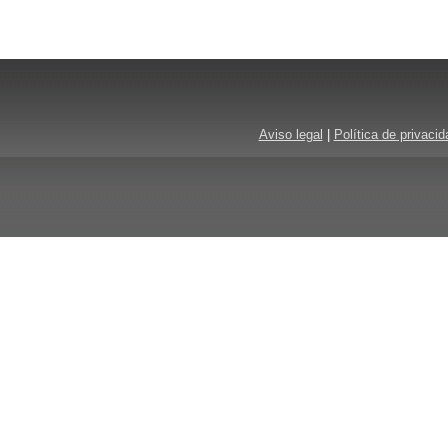
Aviso legal
|
Política de privacid