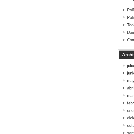
Pol
Pol
Tod
Don
Con
Archi
juli
jun
may
abri
mar
feb
ene
dic
oct
sep