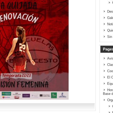
Des
Gal
Not
Qui
Sin
Page
Avi
Clas
Coo
El 
Equ
Hor
Base d
Org