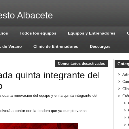
sto Albacete
arios
Todos los equipos
Equipos y Entrenadores
 de Verano
Clinic de Entrenadores
Descargas
Comentarios desactivados
Categ
ada quinta integrante del
Artí
Cam
o
Cli
 cuarta renovación del equipo y en la quinta integrante del
Cró
lverá a contar con la tiradora que ya cumple varias