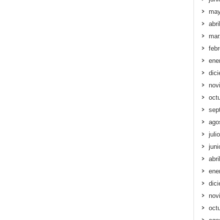
may
abri
mar
feb
ene
dic
nov
oct
sep
ago
juli
jun
abri
ene
dic
nov
oct