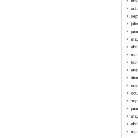
nov
oct
sep
juli
jun
may
abri
mar
feb
ene
dic
nov
oct
sep
jun
may
abri
mar