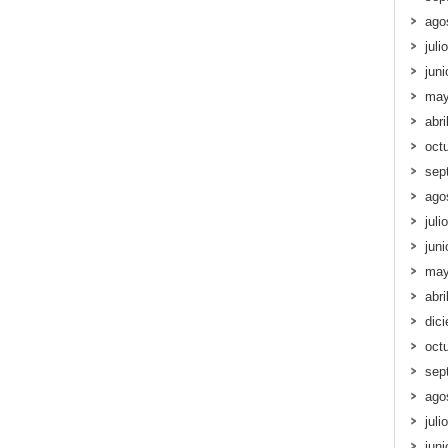
ago
juli
jun
may
abri
oct
sep
ago
juli
jun
may
abri
dic
oct
sep
ago
juli
jun