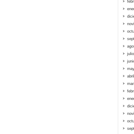
feb
ene
dic
nov
oct
sep
ago
juli
jun
may
abri
mar
feb
ene
dic
nov
oct
sep