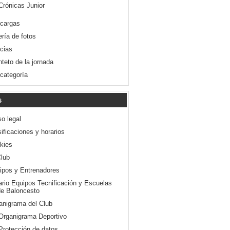
Crónicas Junior
cargas
ería de fotos
icias
nteto de la jornada
 categoría
s
so legal
ificaciones y horarios
kies
Club
ipos y Entrenadores
ario Equipos Tecnificación y Escuelas
e Baloncesto
anigrama del Club
Organigrama Deportivo
Protección de datos