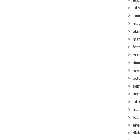
ago
juli
jun
may
abri
mar
feb
ene
dic
nov
oct
sep
ago
juli
mar
feb
ene
dic