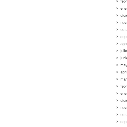
feb
ene
dic
nov
oct
sep
ago
juli
jun
may
abri
mar
feb
ene
dic
nov
oct
sep