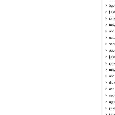
ago
juli
jun
may
abri
oct
sep
ago
juli
jun
may
abri
dic
oct
sep
ago
juli
jun