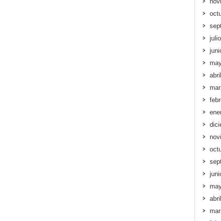
nov
oct
sep
juli
jun
may
abri
mar
feb
ene
dic
nov
oct
sep
jun
may
abri
mar