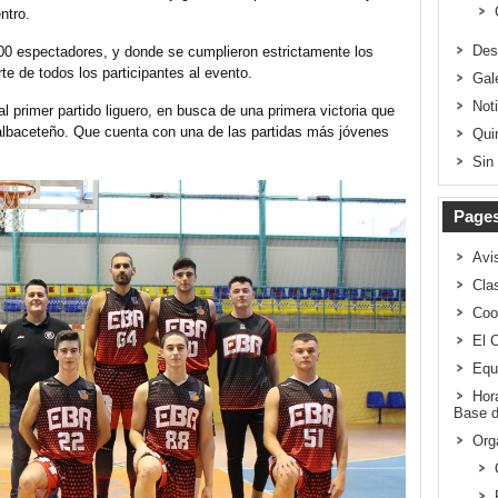
ntro.
Des
00 espectadores, y donde se cumplieron estrictamente los
te de todos los participantes al evento.
Gal
Not
l primer partido liguero, en busca de una primera victoria que
o albaceteño. Que cuenta con una de las partidas más jóvenes
Qui
Sin
Page
Avi
Clas
Coo
El 
Equ
Hor
Base d
Org