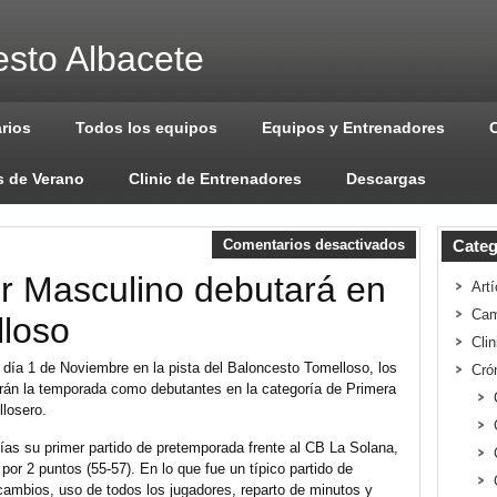
sto Albacete
arios
Todos los equipos
Equipos y Entrenadores
 de Verano
Clinic de Entrenadores
Descargas
Comentarios desactivados
Categ
or Masculino debutará en
Artí
Cam
lloso
Cli
 día 1 de Noviembre en la pista del Baloncesto Tomelloso, los
Cró
rán la temporada como debutantes en la categoría de Primera
llosero.
as su primer partido de pretemporada frente al CB La Solana,
por 2 puntos (55-57). En lo que fue un típico partido de
ambios, uso de todos los jugadores, reparto de minutos y