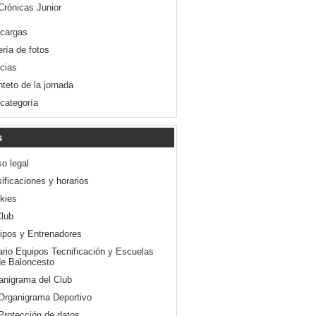
Crónicas Junior
cargas
ería de fotos
icias
nteto de la jornada
 categoría
s
so legal
ificaciones y horarios
kies
Club
ipos y Entrenadores
ario Equipos Tecnificación y Escuelas
e Baloncesto
anigrama del Club
Organigrama Deportivo
Protección de datos