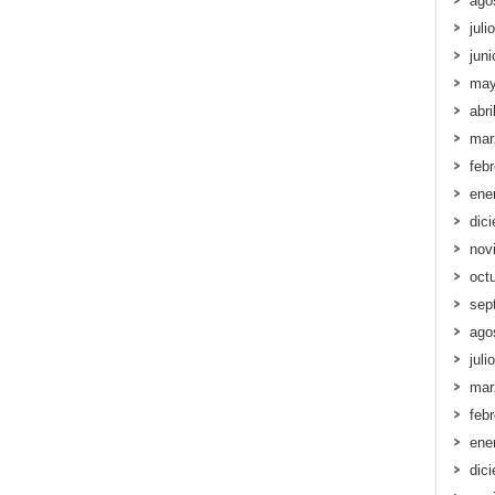
ago
juli
jun
may
abri
mar
feb
ene
dic
nov
oct
sep
ago
juli
mar
feb
ene
dic