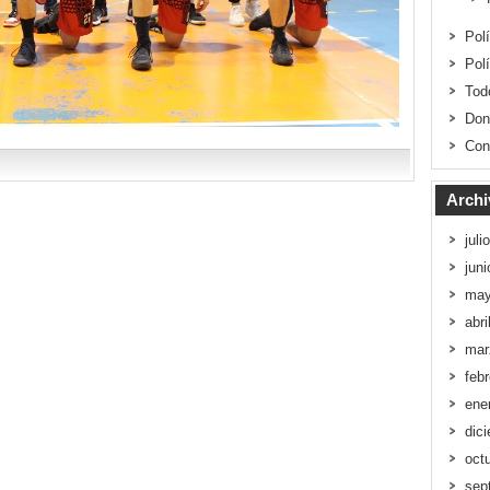
Pol
Pol
Tod
Don
Con
Archi
juli
jun
may
abri
mar
feb
ene
dic
oct
sep