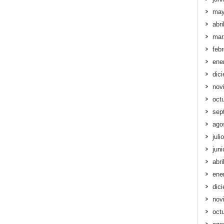
may
abri
mar
feb
ene
dic
nov
oct
sep
ago
juli
jun
abri
ene
dic
nov
oct