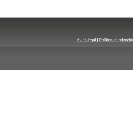
Aviso legal
|
Política de privacid