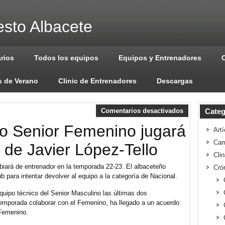
sto Albacete
arios
Todos los equipos
Equipos y Entrenadores
 de Verano
Clinic de Entrenadores
Descargas
Comentarios desactivados
Categ
po Senior Femenino jugará
Artí
Cam
 de Javier López-Tello
Cli
iará de entrenador en la temporada 22-23. El albaceteño
Cró
ub para intentar devolver al equipo a la categoría de Nacional.
quipo técnico del Senior Masculino las últimas dos
emporada colaborar con el Femenino, ha llegado a un acuerdo
 Femenino.