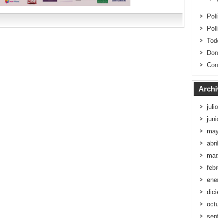
Pol
Pol
Tod
Don
Con
Archi
juli
jun
may
abri
mar
feb
ene
dic
oct
sep