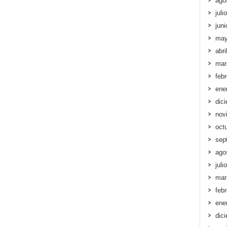
ago
juli
jun
may
abri
mar
feb
ene
dic
nov
oct
sep
ago
juli
mar
feb
ene
dic