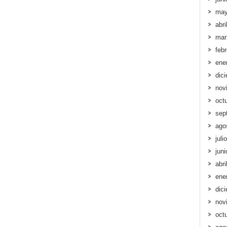
may
abri
mar
feb
ene
dic
nov
oct
sep
ago
juli
jun
abri
ene
dic
nov
oct