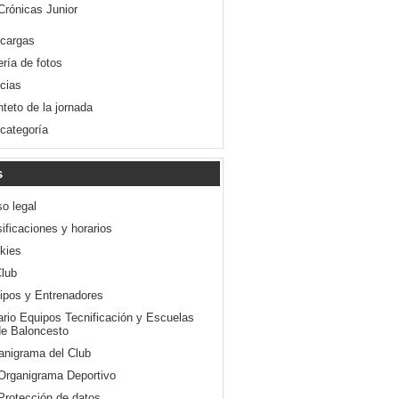
Crónicas Junior
cargas
ería de fotos
icias
nteto de la jornada
 categoría
s
so legal
ificaciones y horarios
kies
Club
ipos y Entrenadores
ario Equipos Tecnificación y Escuelas
e Baloncesto
anigrama del Club
Organigrama Deportivo
Protección de datos