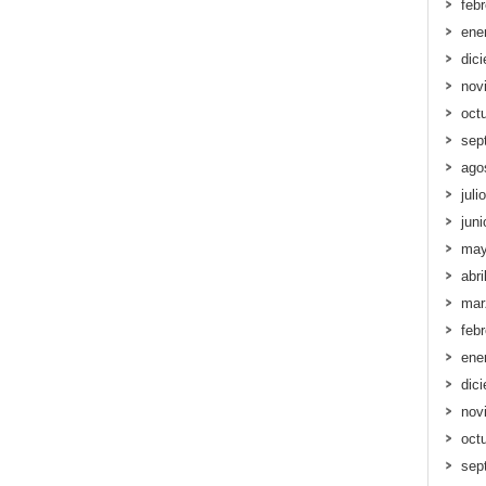
feb
ene
dic
nov
oct
sep
ago
juli
jun
may
abri
mar
feb
ene
dic
nov
oct
sep