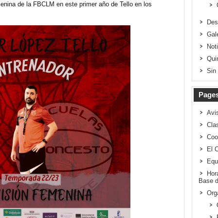
enina de la FBCLM en este primer año de Tello en los
Des
Gal
Not
Qui
Sin
Page
Avi
Clas
Coo
El 
Equ
Hor
Base d
Org