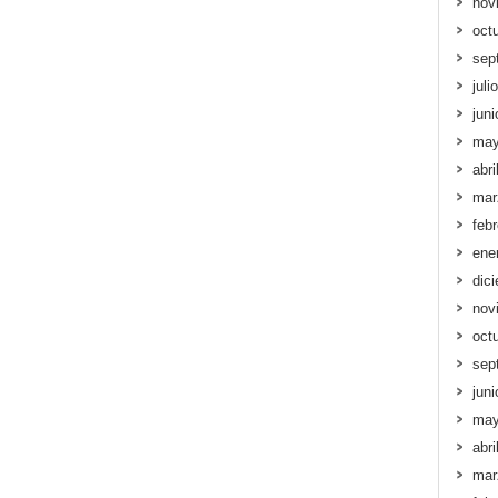
nov
oct
sep
juli
jun
may
abri
mar
feb
ene
dic
nov
oct
sep
jun
may
abri
mar