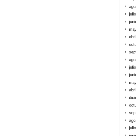
ago
juli
jun
may
abri
oct
sep
ago
juli
jun
may
abri
dic
oct
sep
ago
juli
jun