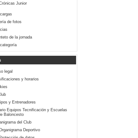
Crónicas Junior
cargas
ería de fotos
icias
nteto de la jornada
 categoría
s
so legal
ificaciones y horarios
kies
Club
ipos y Entrenadores
ario Equipos Tecnificación y Escuelas
e Baloncesto
anigrama del Club
Organigrama Deportivo
Protección de datos