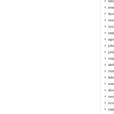
feb
ene
dic
nov
oct
sep
ago
juli
jun
may
abri
mar
feb
ene
dic
nov
oct
sep