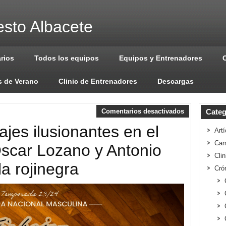
sto Albacete
arios
Todos los equipos
Equipos y Entrenadores
 de Verano
Clinic de Entrenadores
Descargas
Comentarios desactivados
Categ
ajes ilusionantes en el
Artí
Cam
Oscar Lozano y Antonio
Cli
la rojinegra
Cró