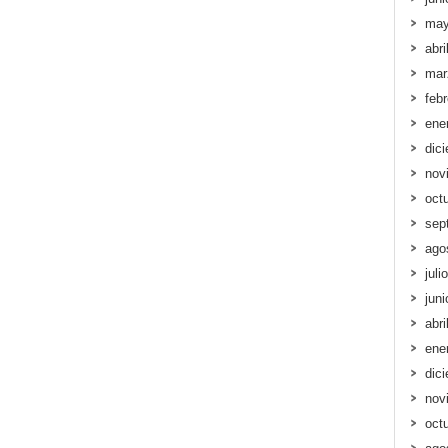
may
abri
mar
feb
ene
dic
nov
oct
sep
ago
juli
jun
abri
ene
dic
nov
oct