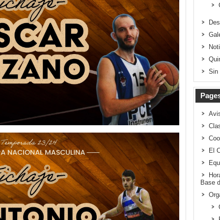
Des
Gal
Not
Qui
Sin
Page
Avi
Clas
Coo
El 
Equ
Hor
Base d
Org