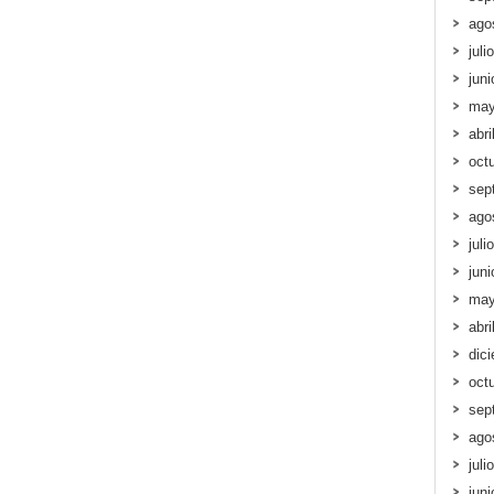
ago
juli
jun
may
abri
oct
sep
ago
juli
jun
may
abri
dic
oct
sep
ago
juli
jun