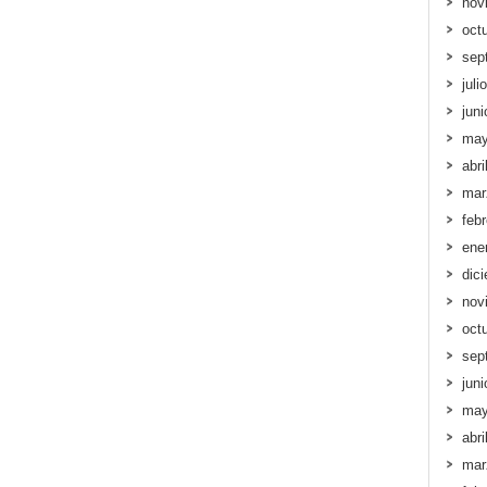
nov
oct
sep
juli
jun
may
abri
mar
feb
ene
dic
nov
oct
sep
jun
may
abri
mar