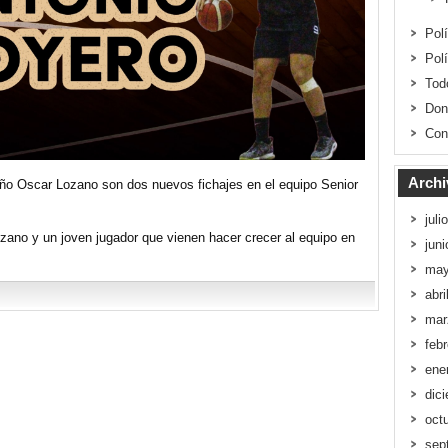
Pol
Pol
Tod
Don
Con
Archi
ño Oscar Lozano son dos nuevos fichajes en el equipo Senior
juli
zano y un joven jugador que vienen hacer crecer al equipo en
jun
may
abri
mar
feb
ene
dic
oct
sep