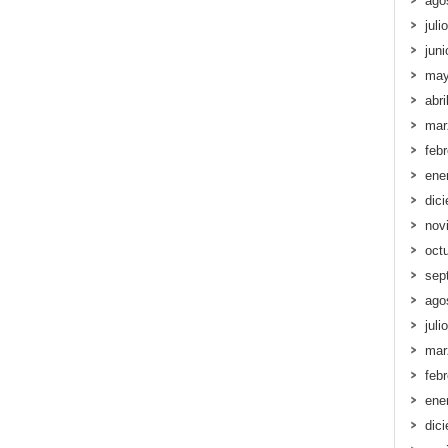
ago
juli
jun
may
abri
mar
feb
ene
dic
nov
oct
sep
ago
juli
mar
feb
ene
dic