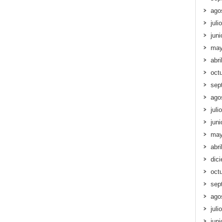
ago
juli
jun
may
abri
oct
sep
ago
juli
jun
may
abri
dic
oct
sep
ago
juli
jun