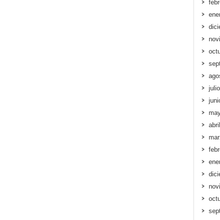
feb
ene
dic
nov
oct
sep
ago
juli
jun
may
abri
mar
feb
ene
dic
nov
oct
sep