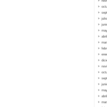
nov
oct
sep
juli
jun
may
abri
mar
feb
ene
dic
nov
oct
sep
jun
may
abri
mar