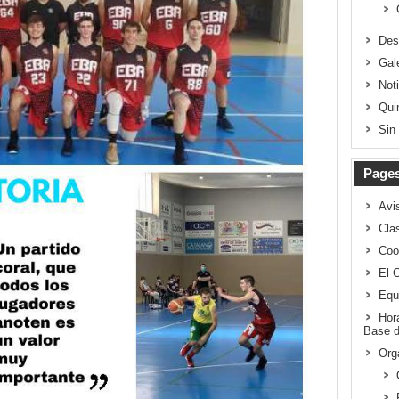
Des
Gal
Not
Qui
Sin
Page
Avi
Clas
Coo
El 
Equ
Hor
Base d
Org