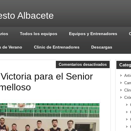
sto Albacete
arios
Todos los equipos
Equipos y Entrenadores
 de Verano
Clinic de Entrenadores
Descargas
Comentarios desactivados
Categ
Victoria para el Senior
Artí
Cam
melloso
Cli
Cró