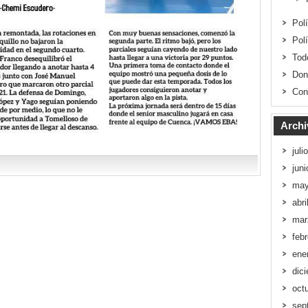
Pol
Pol
Tod
Don
Con
Archi
juli
jun
may
abri
mar
feb
ene
dic
oct
sep