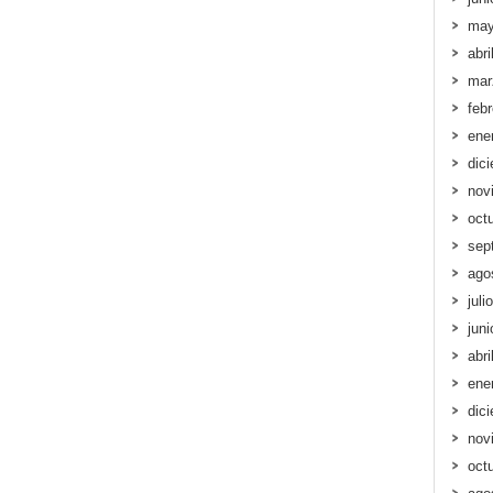
may
abri
mar
feb
ene
dic
nov
oct
sep
ago
juli
jun
abri
ene
dic
nov
oct