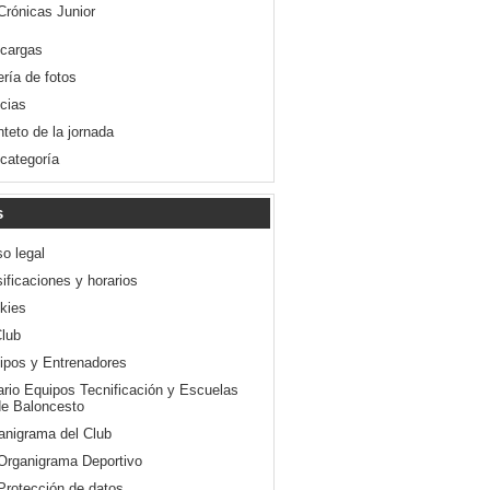
Crónicas Junior
cargas
ería de fotos
icias
nteto de la jornada
 categoría
s
so legal
ificaciones y horarios
kies
Club
ipos y Entrenadores
ario Equipos Tecnificación y Escuelas
e Baloncesto
anigrama del Club
Organigrama Deportivo
Protección de datos