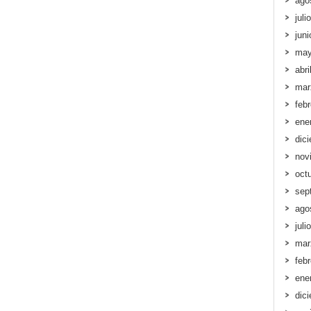
ago
juli
jun
may
abri
mar
feb
ene
dic
nov
oct
sep
ago
juli
mar
feb
ene
dic