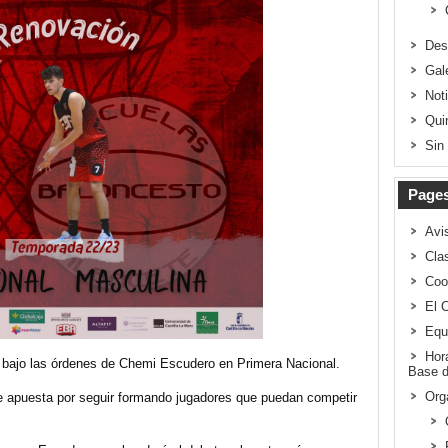
Des
Gal
Not
Qui
Sin
Page
Avi
Clas
Coo
El 
Equ
Hor
bajo las órdenes de Chemi Escudero en Primera Nacional.
Base d
Org
e apuesta por seguir formando jugadores que puedan competir