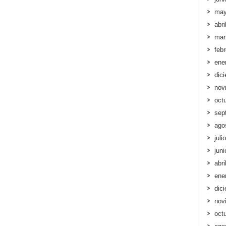
may
abri
mar
feb
ene
dic
nov
oct
sep
ago
juli
jun
abri
ene
dic
nov
oct