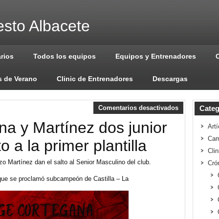
sto Albacete
arios
Todos los equipos
Equipos y Entrenadores
 de Verano
Clinic de Entrenadores
Descargas
Comentarios desactivados
Categ
na y Martínez dos junior
Artí
Cam
o a la primer plantilla
Cli
o Martínez dan el salto al Senior Masculino del club.
Cró
r que se proclamó subcampeón de Castilla – La