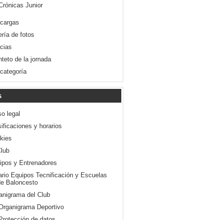
Crónicas Junior
cargas
ería de fotos
icias
nteto de la jornada
 categoría
s
so legal
ificaciones y horarios
kies
Club
ipos y Entrenadores
ario Equipos Tecnificación y Escuelas
e Baloncesto
anigrama del Club
Organigrama Deportivo
Protección de datos