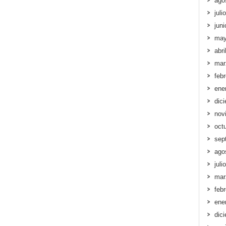
ago
juli
jun
may
abri
mar
feb
ene
dic
nov
oct
sep
ago
juli
mar
feb
ene
dic