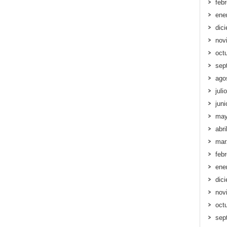
feb
ene
dic
nov
oct
sep
ago
juli
jun
may
abri
mar
feb
ene
dic
nov
oct
sep