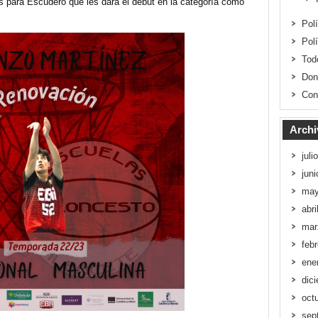
 para Escudero que les dará el debut en la categoría como
Pol
Pol
Tod
Don
Con
Archi
juli
jun
may
abri
mar
feb
ene
dic
oct
sep