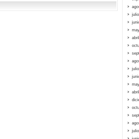
ago
juli
jun
may
abri
oct
sep
ago
juli
jun
may
abri
dic
oct
sep
ago
juli
jun