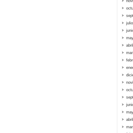
nov
oct
sep
juli
jun
may
abri
mar
feb
ene
dic
nov
oct
sep
jun
may
abri
mar