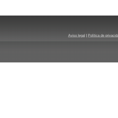
Aviso legal
|
Política de privacid