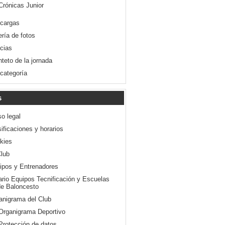
Crónicas Junior
cargas
ería de fotos
icias
nteto de la jornada
 categoría
s
so legal
ificaciones y horarios
kies
Club
ipos y Entrenadores
ario Equipos Tecnificación y Escuelas
e Baloncesto
anigrama del Club
Organigrama Deportivo
Protección de datos