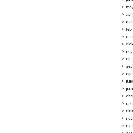
may
abri
mar
feb
ene
dic
nov
oct
sep
ago
juli
jun
abri
ene
dic
nov
oct