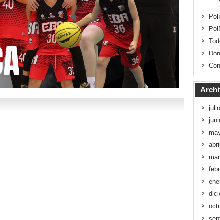
Pol
Pol
Tod
Don
Con
Archi
juli
jun
may
abri
mar
feb
ene
dic
oct
sep