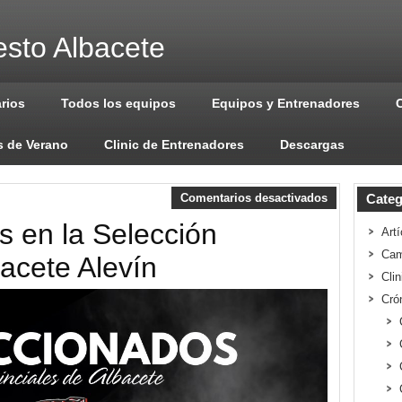
sto Albacete
arios
Todos los equipos
Equipos y Entrenadores
 de Verano
Clinic de Entrenadores
Descargas
Comentarios desactivados
Categ
s en la Selección
Artí
Cam
bacete Alevín
Cli
Cró