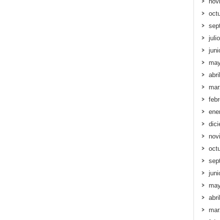
nov
oct
sep
juli
jun
may
abri
mar
feb
ene
dic
nov
oct
sep
jun
may
abri
mar