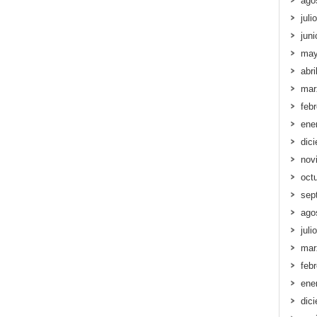
ago
juli
jun
may
abri
mar
feb
ene
dic
nov
oct
sep
ago
juli
mar
feb
ene
dic