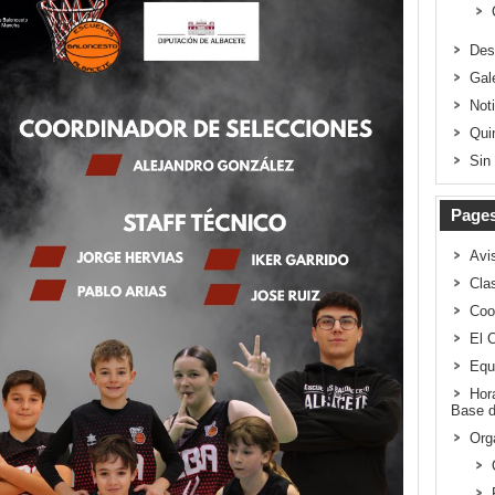
Des
Gal
Not
Qui
Sin
Page
Avi
Clas
Coo
El 
Equ
Hor
Base d
Org