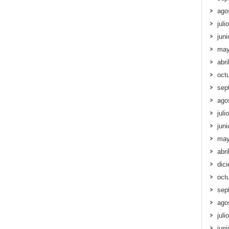
ago
juli
jun
may
abri
oct
sep
ago
juli
jun
may
abri
dic
oct
sep
ago
juli
jun