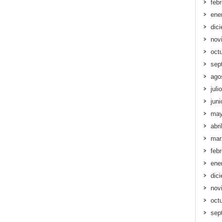
feb
ene
dic
nov
oct
sep
ago
juli
jun
may
abri
mar
feb
ene
dic
nov
oct
sep