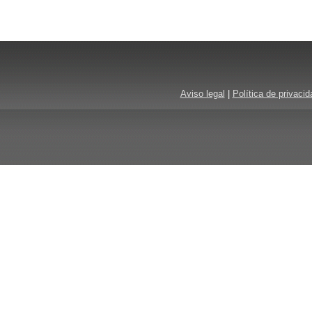
Aviso legal
|
Política de privacid