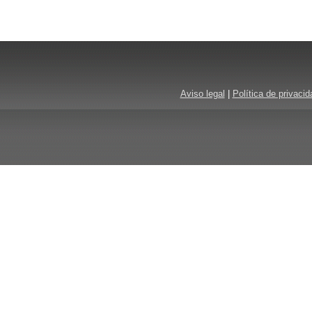
Aviso legal
|
Política de privacid