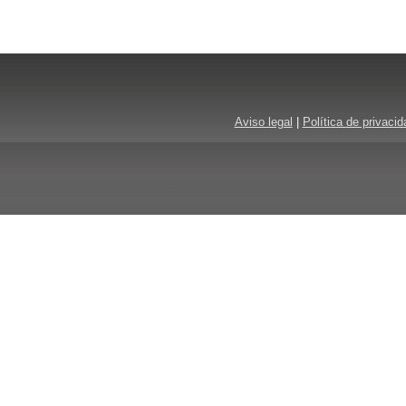
Aviso legal
|
Política de privacid