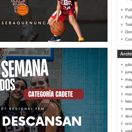
Pol
Pol
Tod
Don
Con
Archi
juli
jun
may
abri
mar
feb
ene
dic
oct
sep