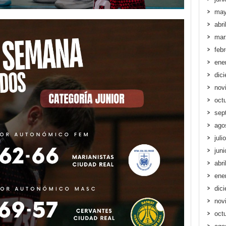
may
abri
mar
feb
ene
dic
nov
oct
sep
ago
juli
jun
abri
ene
dic
nov
oct