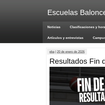
Escuelas Balonce
Noticias
Clasificaciones y hor
Artículos y entrevistas
Campus
eba
|
20 de enero de 2026
Resultados Fin