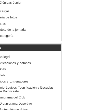
Crónicas Junior
cargas
ería de fotos
icias
nteto de la jornada
 categoría
s
so legal
ificaciones y horarios
kies
Club
ipos y Entrenadores
ario Equipos Tecnificación y Escuelas
e Baloncesto
anigrama del Club
Organigrama Deportivo
Protección de datos