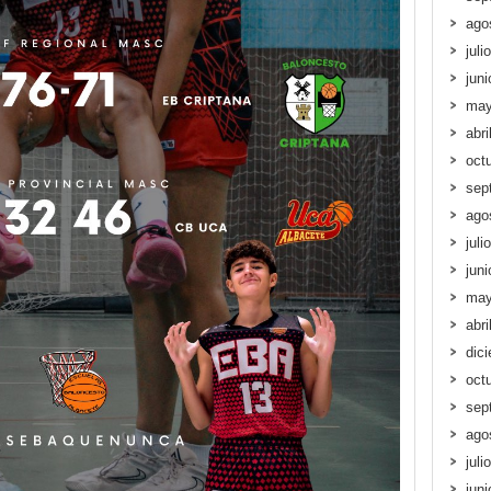
ago
juli
jun
may
abri
oct
sep
ago
juli
jun
may
abri
dic
oct
sep
ago
juli
jun