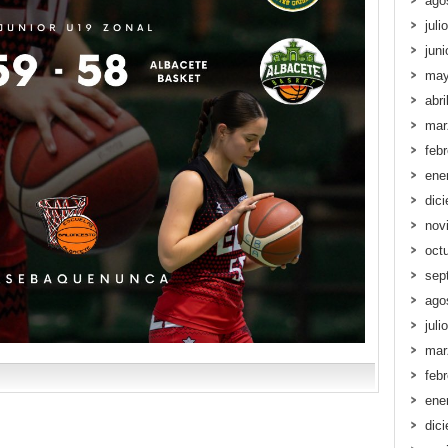
ago
juli
jun
may
abri
mar
feb
ene
dic
nov
oct
sep
ago
juli
mar
feb
ene
dic