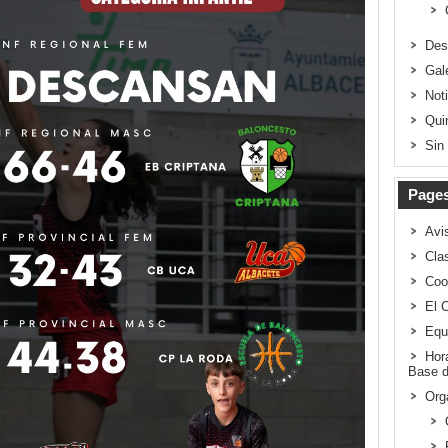
Des
Gal
Not
Qui
Sin
Page
Avi
Clas
Coo
El 
Equ
Hor
Base d
Org