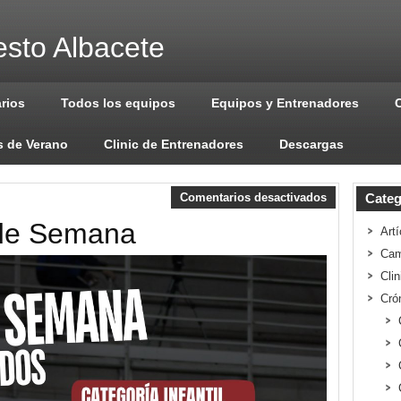
sto Albacete
arios
Todos los equipos
Equipos y Entrenadores
 de Verano
Clinic de Entrenadores
Descargas
Comentarios desactivados
Categ
 de Semana
Artí
Cam
Cli
Cró