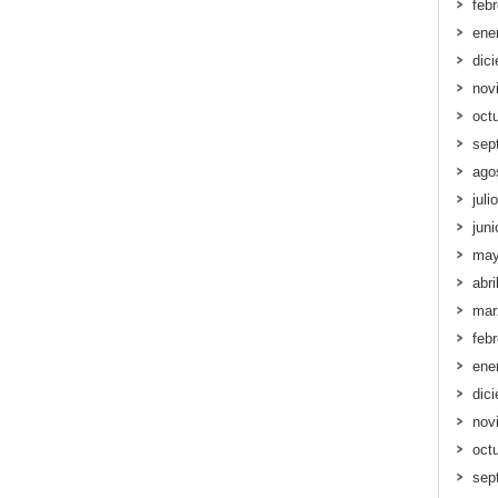
feb
ene
dic
nov
oct
sep
ago
juli
jun
may
abri
mar
feb
ene
dic
nov
oct
sep