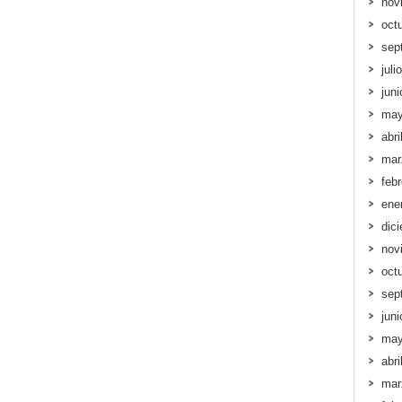
nov
oct
sep
juli
jun
may
abri
mar
feb
ene
dic
nov
oct
sep
jun
may
abri
mar