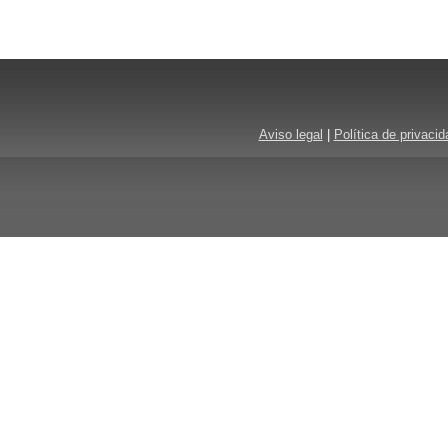
Aviso legal
|
Política de privacid