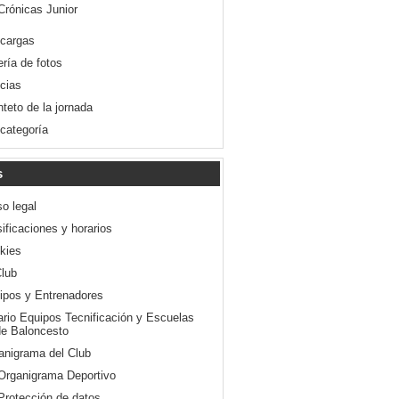
Crónicas Junior
cargas
ería de fotos
icias
nteto de la jornada
 categoría
s
so legal
ificaciones y horarios
kies
Club
ipos y Entrenadores
ario Equipos Tecnificación y Escuelas
e Baloncesto
anigrama del Club
Organigrama Deportivo
Protección de datos