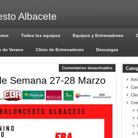
sto Albacete
arios
Todos los equipos
Equipos y Entrenadores
 de Verano
Clinic de Entrenadores
Descargas
Comentarios desactivados
Categ
 de Semana 27-28 Marzo
Artí
Cam
Cli
Cró