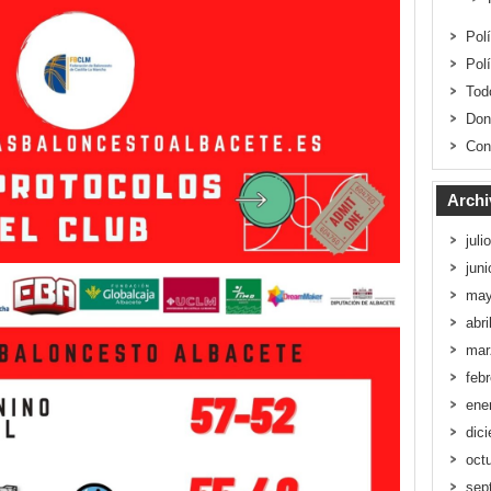
Pol
Pol
Tod
Don
Con
Archi
juli
jun
may
abri
mar
feb
ene
dic
oct
sep