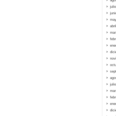
ago
juli
jun
may
abri
mar
feb
ene
dic
nov
oct
sep
ago
juli
mar
feb
ene
dic