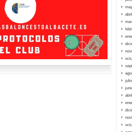
may
abri
mar
feb
ene
dic
nov
oct
sep
ago
juli
jun
abri
ene
dic
nov
oct