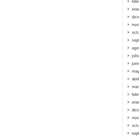
feb
ene
dic
nov
oct
sep
ago
juli
jun
may
abri
mar
feb
ene
dic
nov
oct
sep