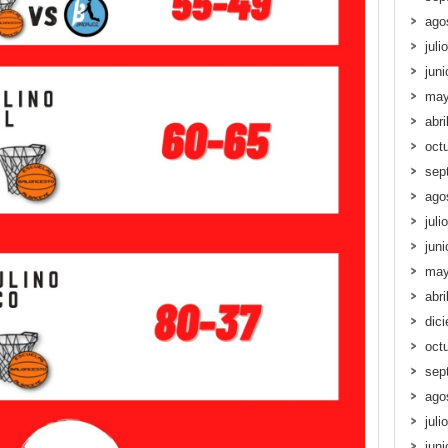
ago
juli
jun
may
abri
oct
sep
ago
juli
jun
may
abri
dic
oct
sep
ago
juli
jun