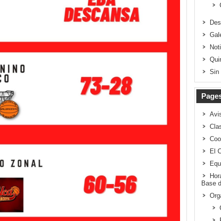
Des
Gal
Not
Qui
Sin
Page
Avi
Clas
Coo
El 
Equ
Hor
Base d
Org