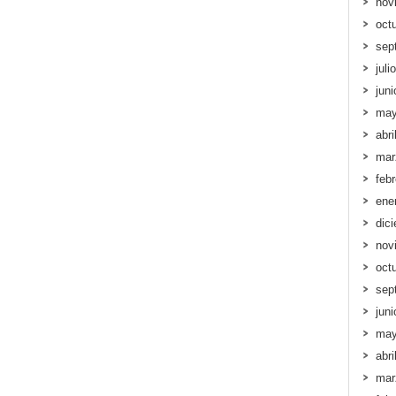
nov
oct
sep
juli
jun
may
abri
mar
feb
ene
dic
nov
oct
sep
jun
may
abri
mar