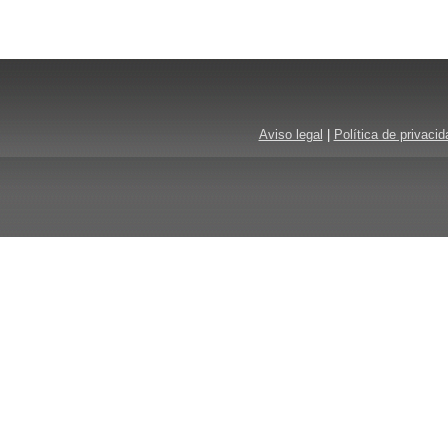
Aviso legal
|
Política de privacid