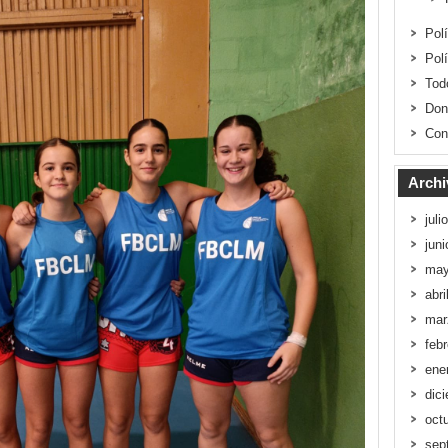
Pol
Pol
Tod
Don
Con
Archi
juli
jun
may
abri
mar
feb
ene
dic
oct
sep