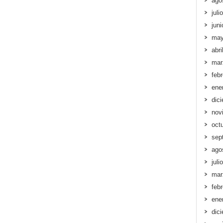
ago
juli
jun
may
abri
mar
feb
ene
dic
nov
oct
sep
ago
juli
mar
feb
ene
dic