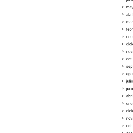
may
abri
mar
feb
ene
dic
nov
oct
sep
ago
juli
jun
abri
ene
dic
nov
oct