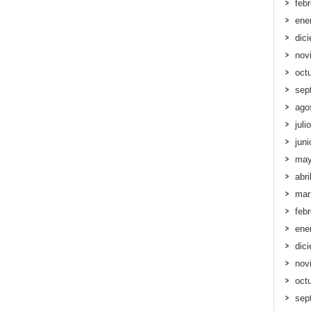
feb
ene
dic
nov
oct
sep
ago
juli
jun
may
abri
mar
feb
ene
dic
nov
oct
sep