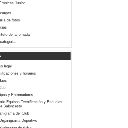
Crónicas Junior
cargas
ería de fotos
icias
nteto de la jornada
 categoría
s
so legal
ificaciones y horarios
kies
Club
ipos y Entrenadores
ario Equipos Tecnificación y Escuelas
e Baloncesto
anigrama del Club
Organigrama Deportivo
Protección de datos