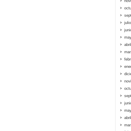
nov
oct
sep
juli
jun
may
abri
mar
feb
ene
dic
nov
oct
sep
jun
may
abri
mar