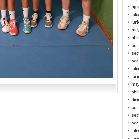
ago
juli
jun
may
abri
oct
sep
ago
juli
jun
may
abri
dic
oct
sep
ago
juli
jun