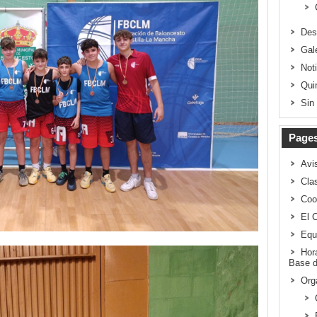
Des
Gal
Not
Qui
Sin
Page
Avi
Clas
Coo
El 
Equ
Hor
Base d
Org