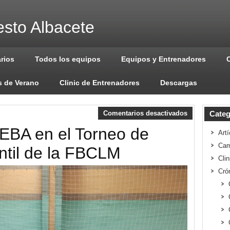
sto Albacete
arios
Todos los equipos
Equipos y Entrenadores
 de Verano
Clinic de Entrenadores
Descargas
Comentarios desactivados
Categ
EBA en el Torneo de
Artí
Cam
ntil de la FBCLM
Cli
Cró