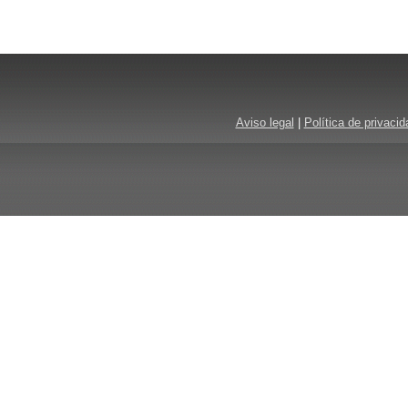
Aviso legal
|
Política de privacid