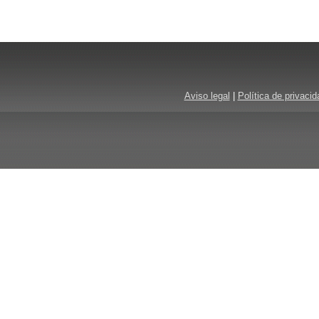
Aviso legal
|
Política de privacid