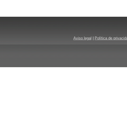
Aviso legal
|
Política de privacid