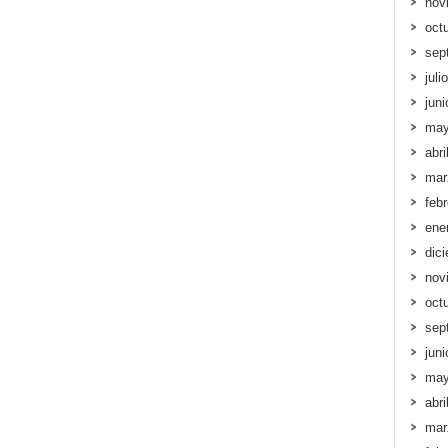
nov
oct
sep
juli
jun
may
abri
mar
feb
ene
dic
nov
oct
sep
jun
may
abri
mar