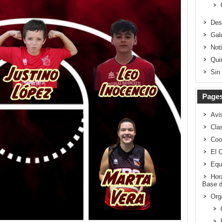
Des
Gal
Not
Qui
Sin
Page
Avi
Clas
Coo
El 
Equ
Hor
Base d
Org