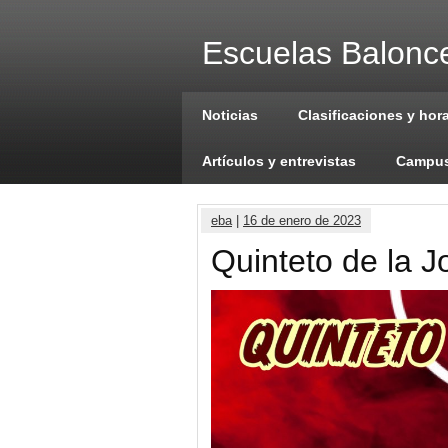
Escuelas Balonce
Noticias
Clasificaciones y hor
Artículos y entrevistas
Campus
eba
|
16 de enero de 2023
Quinteto de la 