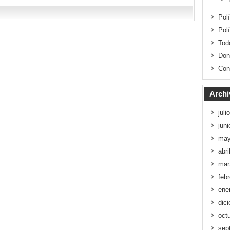
Pol
Pol
Tod
Don
Con
Archi
juli
jun
may
abri
mar
feb
ene
dic
oct
sep