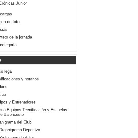
Crónicas Junior
cargas
ería de fotos
icias
nteto de la jornada
 categoría
s
so legal
ificaciones y horarios
kies
Club
ipos y Entrenadores
ario Equipos Tecnificación y Escuelas
e Baloncesto
anigrama del Club
Organigrama Deportivo
Protección de datos