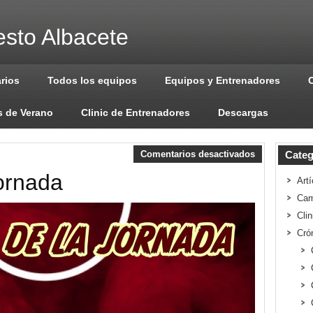
sto Albacete
arios
Todos los equipos
Equipos y Entrenadores
 de Verano
Clinic de Entrenadores
Descargas
Comentarios desactivados
Categ
Jornada
Artí
Cam
Cli
Cró