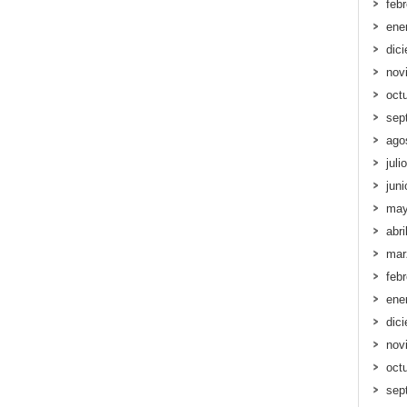
feb
ene
dic
nov
oct
sep
ago
juli
jun
may
abri
mar
feb
ene
dic
nov
oct
sep