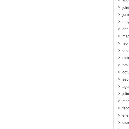
ago
juli
jun
may
abri
mar
feb
ene
dic
nov
oct
sep
ago
juli
mar
feb
ene
dic