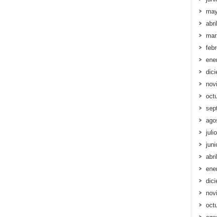
may
abri
mar
feb
ene
dic
nov
oct
sep
ago
juli
jun
abri
ene
dic
nov
oct