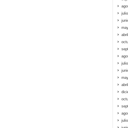
ago
juli
jun
may
abri
oct
sep
ago
juli
jun
may
abri
dic
oct
sep
ago
juli
jun