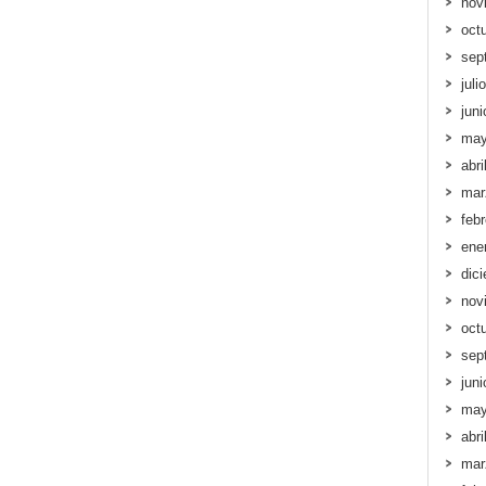
nov
oct
sep
juli
jun
may
abri
mar
feb
ene
dic
nov
oct
sep
jun
may
abri
mar