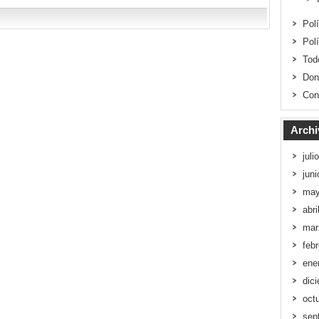
Pol
Pol
Tod
Don
Con
Archi
juli
jun
may
abri
mar
feb
ene
dic
oct
sep