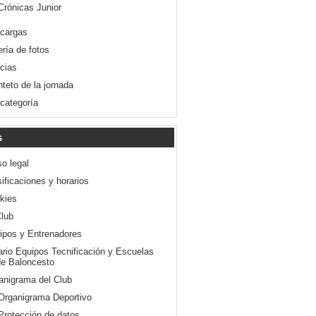
Crónicas Junior
cargas
ería de fotos
icias
nteto de la jornada
 categoría
s
so legal
ificaciones y horarios
kies
Club
ipos y Entrenadores
ario Equipos Tecnificación y Escuelas
e Baloncesto
anigrama del Club
Organigrama Deportivo
Protección de datos