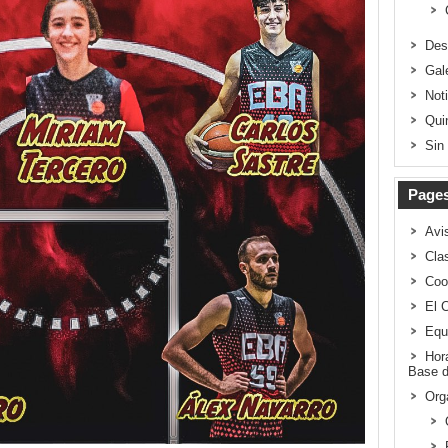
Des
Gal
Not
Qui
Sin
Page
Avi
Clas
Coo
El 
Equ
Hor
Base d
Org