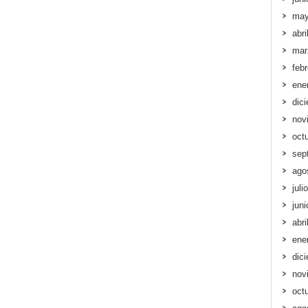
may
abri
mar
feb
ene
dic
nov
oct
sep
ago
juli
jun
abri
ene
dic
nov
oct