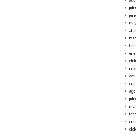
ago
juli
jun
may
abri
mar
feb
ene
dic
nov
oct
sep
ago
juli
mar
feb
ene
dic