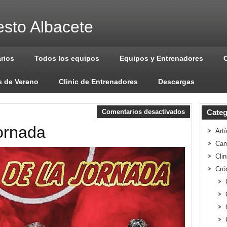
sto Albacete
arios
Todos los equipos
Equipos y Entrenadores
 de Verano
Clinic de Entrenadores
Descargas
Comentarios desactivados
Categ
Jornada
Artí
Cam
Cli
Cró