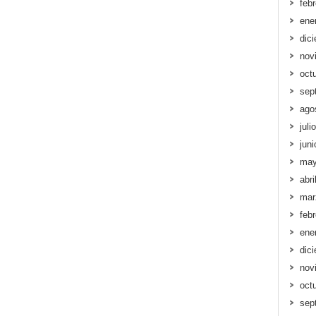
feb
ene
dic
nov
oct
sep
ago
juli
jun
may
abri
mar
feb
ene
dic
nov
oct
sep