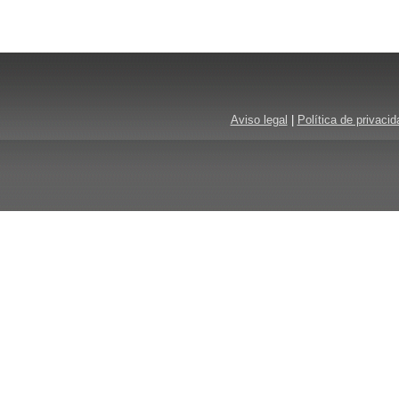
Aviso legal
|
Política de privacid